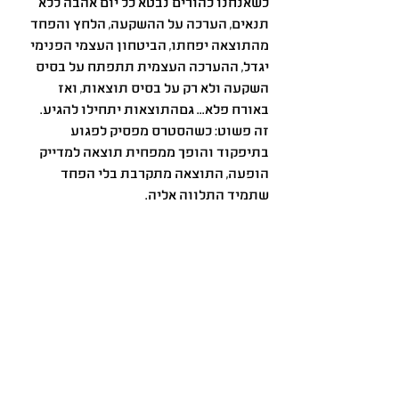
כשאנחנו כהורים נבטא כל יום אהבה ללא 
תנאים, הערכה על ההשקעה, הלחץ והפחד 
מהתוצאה יפחתו, הביטחון העצמי הפנימי 
יגדל, ההערכה העצמית תתפתח על בסיס 
השקעה ולא רק על בסיס תוצאות, ואז 
באורח פלא... גםהתוצאות יתחילו להגיע.
זה פשוט: כשהסטרס מפסיק לפגוע 
בתיפקוד והופך ממפחית תוצאה למדייק 
הופעה, התוצאה מתקרבת בלי הפחד 
שתמיד התלווה אליה.