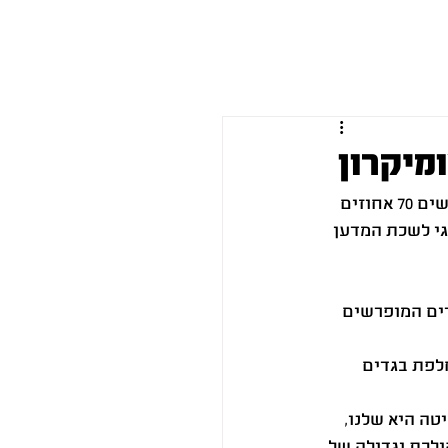
ו
המלצות
מאמרים מקצועיים
יצירת קשר
תסמיני דיכאון, חוסר תקווה, תחושת כישלון ואפילו מחשבות אובדניות, זה מה שמרגישים 70 אחוזים 
ולוגי לשכת המדען 
ים המופרשים 
לפת בגדים 
טה היא שלנו, 
לכת וגדולה של 