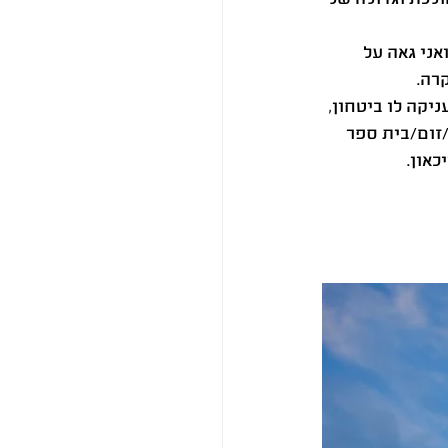
אני גאה על 
רה.
קה לו ביטחון, 
זום/בית ספר 
און.