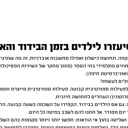
שי
הרצאות
תחומי התמחות
לקוחות
וידא
מידי התיכון ו-60 אחוזים מתלמידי בתי הספר (מתוך מחקר של השירות הפסיכ
אוניברסיטת חיפה).
ולים לעשות?
פעילות ספורטיבית קבועה. פעילות ספורטיבית מייצרת חומר
רוטונין) העוזרים לתחושה חיובית.
: גם אם הילדים בבידוד, הקפידו על השכמה בשעה קבועה, הח
יום מסודר. אל תתנו להם לשכב במיטה כל היום.
 ושליטה בתוך אי הודאות: חפשו יותר ויותר מקומות בהם השלי
מת הלב. הצלחות קטנות במשימות קטנות, יתחברו לתחושה הו